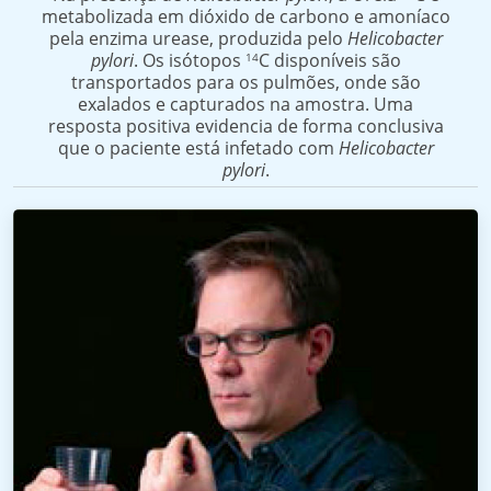
metabolizada em dióxido de carbono e amoníaco
pela enzima urease, produzida pelo
Helicobacter
pylori
. Os isótopos
C disponíveis são
14
transportados para os pulmões, onde são
exalados e capturados na amostra. Uma
resposta positiva evidencia de forma conclusiva
que o paciente está infetado com
Helicobacter
pylori
.