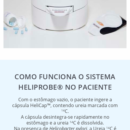
COMO FUNCIONA O SISTEMA
HELIPROBE® NO PACIENTE
Com o estômago vazio, o paciente ingere a
cápsula HeliCap™, contendo ureia marcada com
C.
14
A cápsula desintegra-se rapidamente no
estômago e a ureia
C é dissolvida.
14
Na presença de
Helicobacter pylori
, a Ureia
C é
14